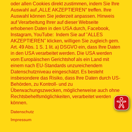
oder allen Cookies direkt zustimmen, indem Sie Ihre
Auswahl auf „ALLE AKZEPTIEREN“ treffen. Ihre
Auswahl können Sie jederzeit anpassen. Hinweis
© ASB 2026
auf Verarbeitung Ihrer auf dieser Webseite
Fußzeilenmenü
erhobenen Daten in den USA durch, Facebook,
Impressum
Instagram, YouTube: Indem Sie auf "ALLES
AKZEPTIEREN" klicken, willigen Sie zugleich gem.
Datenschutz
Art. 49 Abs. 1 S. 1 lit. a) DSGVO ein, dass Ihre Daten
in den USA verarbeitet werden. Die USA werden
Kontakt
vom Europäischen Gerichtshof als ein Land mit
einem nach EU-Standards unzureichendem
Datenschutzniveau eingeschätzt. Es besteht
Hinweisgebersystem
insbesondere das Risiko, dass Ihre Daten durch US-
Behörden, zu Kontroll- und zu
Lieferkette
Überwachungszwecken, möglicherweise auch ohne
Rechtsbehelfsmöglichkeiten, verarbeitet werden
Widerruf
können.
Datenschutz
Social Media
Impressum