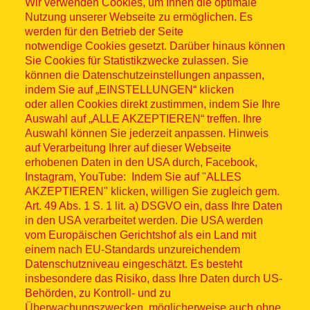
Wir verwenden Cookies, um Ihnen die optimale
Nutzung unserer Webseite zu ermöglichen. Es
werden für den Betrieb der Seite
notwendige Cookies gesetzt. Darüber hinaus können
Sitemap
Sie Cookies für Statistikzwecke zulassen. Sie
können die Datenschutzeinstellungen anpassen,
indem Sie auf „EINSTELLUNGEN“ klicken
oder allen Cookies direkt zustimmen, indem Sie Ihre
Auswahl auf „ALLE AKZEPTIEREN“ treffen. Ihre
Auswahl können Sie jederzeit anpassen. Hinweis
© ASB 2026
auf Verarbeitung Ihrer auf dieser Webseite
Fußzeilenmenü
erhobenen Daten in den USA durch, Facebook,
Impressum
Instagram, YouTube: Indem Sie auf "ALLES
AKZEPTIEREN" klicken, willigen Sie zugleich gem.
Datenschutz
Art. 49 Abs. 1 S. 1 lit. a) DSGVO ein, dass Ihre Daten
in den USA verarbeitet werden. Die USA werden
Kontakt
vom Europäischen Gerichtshof als ein Land mit
einem nach EU-Standards unzureichendem
Datenschutzniveau eingeschätzt. Es besteht
Hinweisgebersystem
insbesondere das Risiko, dass Ihre Daten durch US-
Behörden, zu Kontroll- und zu
Lieferkette
Überwachungszwecken, möglicherweise auch ohne