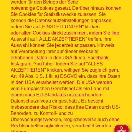
werden für den Betrieb der Seite
notwendige Cookies gesetzt. Darüber hinaus können
Sitemap
Sie Cookies für Statistikzwecke zulassen. Sie
können die Datenschutzeinstellungen anpassen,
indem Sie auf „EINSTELLUNGEN“ klicken
oder allen Cookies direkt zustimmen, indem Sie Ihre
Auswahl auf „ALLE AKZEPTIEREN“ treffen. Ihre
Auswahl können Sie jederzeit anpassen. Hinweis
© ASB 2026
auf Verarbeitung Ihrer auf dieser Webseite
Fußzeilenmenü
erhobenen Daten in den USA durch, Facebook,
Impressum
Instagram, YouTube: Indem Sie auf "ALLES
AKZEPTIEREN" klicken, willigen Sie zugleich gem.
Datenschutz
Art. 49 Abs. 1 S. 1 lit. a) DSGVO ein, dass Ihre Daten
in den USA verarbeitet werden. Die USA werden
Kontakt
vom Europäischen Gerichtshof als ein Land mit
einem nach EU-Standards unzureichendem
Datenschutzniveau eingeschätzt. Es besteht
Hinweisgebersystem
insbesondere das Risiko, dass Ihre Daten durch US-
Behörden, zu Kontroll- und zu
Lieferkette
Überwachungszwecken, möglicherweise auch ohne
Rechtsbehelfsmöglichkeiten, verarbeitet werden
Widerruf
können.