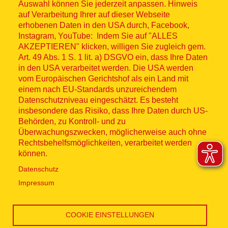
Auswahl können Sie jederzeit anpassen. Hinweis
© ASB 2026
auf Verarbeitung Ihrer auf dieser Webseite
erhobenen Daten in den USA durch, Facebook,
Fußzeilenmenü
Impressum
Instagram, YouTube: Indem Sie auf "ALLES
AKZEPTIEREN" klicken, willigen Sie zugleich gem.
Datenschutz
Art. 49 Abs. 1 S. 1 lit. a) DSGVO ein, dass Ihre Daten
in den USA verarbeitet werden. Die USA werden
Kontakt
vom Europäischen Gerichtshof als ein Land mit
einem nach EU-Standards unzureichendem
Datenschutzniveau eingeschätzt. Es besteht
Hinweisgebersystem
insbesondere das Risiko, dass Ihre Daten durch US-
Behörden, zu Kontroll- und zu
Lieferkette
Überwachungszwecken, möglicherweise auch ohne
Rechtsbehelfsmöglichkeiten, verarbeitet werden
Widerruf
können.
Datenschutz
Social Media
Impressum
COOKIE EINSTELLUNGEN